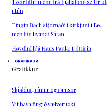
Tveir lítlir menn frá Fjallafonn settir út
í tún
Eingin Bach stjórnaði í kirkjuni í Bø,
men hin livandi Sátan
Høvdini hjá Hans Paula: Dóttirin
GRAFIKKUR
Grafikkur
Skjaldur, rímur og ramsur
Vit hava fingið vælveruøki