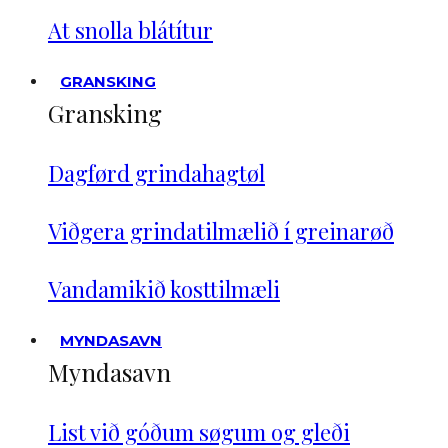
At snolla blátítur
GRANSKING
Gransking
Dagførd grindahagtøl
Viðgera grindatilmælið í greinarøð
Vandamikið kosttilmæli
MYNDASAVN
Myndasavn
List við góðum søgum og gleði