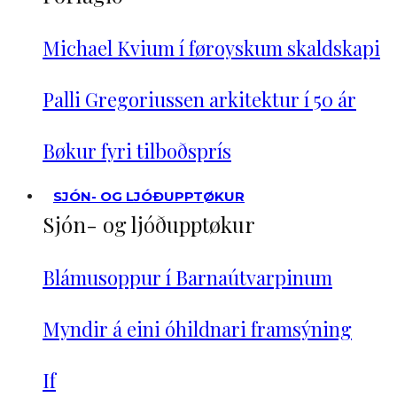
Michael Kvium í føroyskum skaldskapi
Palli Gregoriussen arkitektur í 50 ár
Bøkur fyri tilboðsprís
SJÓN- OG LJÓÐUPPTØKUR
Sjón- og ljóðupptøkur
Blámusoppur í Barnaútvarpinum
Myndir á eini óhildnari framsýning
If