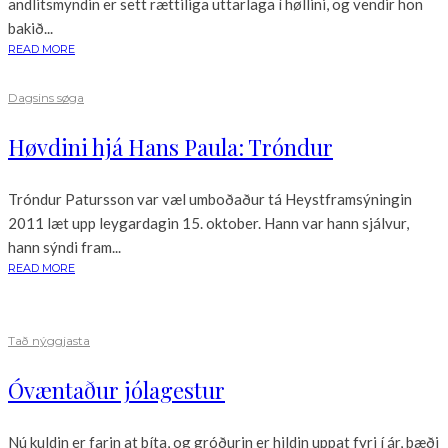
andlitsmyndin er sett rættiliga uttarlaga í høllini, og vendir hon
bakið...
READ MORE
Dagsins søga
Høvdini hjá Hans Paula: Tróndur
Tróndur Patursson var væl umboðaður tá Heystframsýningin
2011 læt upp leygardagin 15. oktober. Hann var hann sjálvur,
hann sýndi fram...
READ MORE
Tað nýggjasta
Óvæntaður jólagestur
Nú kuldin er farin at bíta, og gróðurin er hildin uppat fyri í ár, bæði