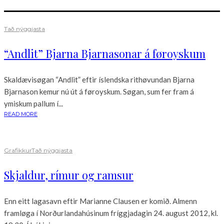
Tað nýggjasta
“Andlit” Bjarna Bjarnasonar á føroyskum
Skaldævisøgan “Andlit” eftir íslendska rithøvundan Bjarna
Bjarnason kemur nú út á føroyskum. Søgan, sum fer fram á
ymiskum pallum í...
READ MORE
Grafikkur
Tað nýggjasta
Skjaldur, rímur og ramsur
Enn eitt lagasavn eftir Marianne Clausen er komið. Almenn
framløga í Norðurlandahúsinum fríggjadagin 24. august 2012, kl.