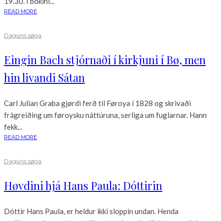
19.30. Í bókini...
READ MORE
Dagsins søga
Eingin Bach stjórnaði í kirkjuni í Bø, men
hin livandi Sátan
Carl Julian Graba gjørdi ferð til Føroya í 1828 og skrivaði
frágreiðing um føroysku náttúruna, serliga um fuglarnar. Hann
fekk...
READ MORE
Dagsins søga
Høvdini hjá Hans Paula: Dóttirin
Dóttir Hans Paula, er heldur ikki sloppin undan. Henda