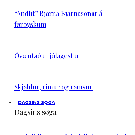
“Andlit” Bjarna Bjarnasonar á
føroyskum
Óvæntaður jólagestur
Skjaldur, rímur og ramsur
DAGSINS SØGA
Dagsins søga