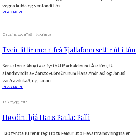
vegna kulda og vantandi ljós,...
READ MORE
Dagsins søga
Tað nýggjasta
Tveir lítlir menn frá Fjallafonn settir út í tún
Sera stórur áhugi var fyri hátíðarhaldinum í Áartúni, tá
standmyndin av áarstovubrøðrunum Hans Andriasi og Janusi
varð avdúkað, og sannur...
READ MORE
Tað nýggjasta
Høvdini hjá Hans Paula: Palli
Tað fyrsta tú renir teg í tá tú kemur út á Heystframsýningina er