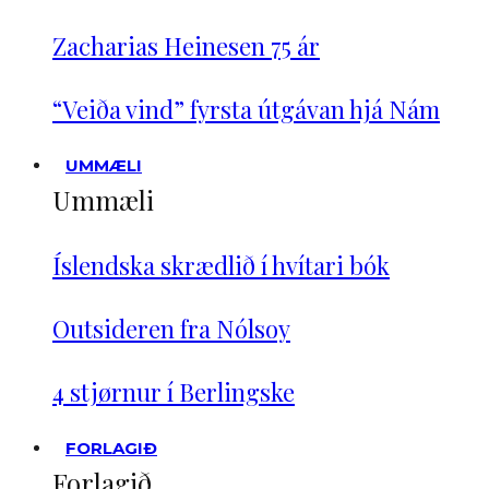
Zacharias Heinesen 75 ár
“Veiða vind” fyrsta útgávan hjá Nám
UMMÆLI
Ummæli
Íslendska skrædlið í hvítari bók
Outsideren fra Nólsoy
4 stjørnur í Berlingske
FORLAGIÐ
Forlagið