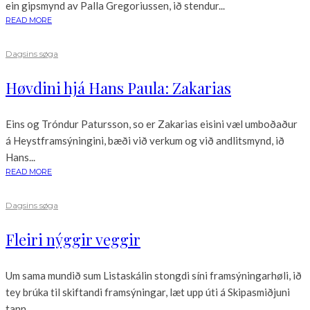
ein gipsmynd av Palla Gregoriussen, ið stendur...
READ MORE
Dagsins søga
Høvdini hjá Hans Paula: Zakarias
Eins og Tróndur Patursson, so er Zakarias eisini væl umboðaður
á Heystframsýningini, bæði við verkum og við andlitsmynd, ið
Hans...
READ MORE
Dagsins søga
Fleiri nýggir veggir
Um sama mundið sum Listaskálin stongdi síni framsýningarhøli, ið
tey brúka til skiftandi framsýningar, læt upp úti á Skipasmiðjuni
tann...