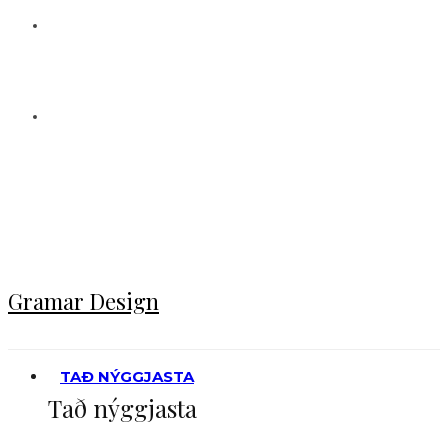
STARVSFÓLK
ERLA OLSEN
CV: Erla Olsen
JOHN DALSGARÐ
Gramar Design
TAÐ NÝGGJASTA
Tað nýggjasta