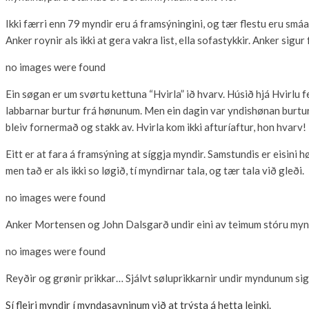
Ikki færri enn 79 myndir eru á framsýningini, og tær flestu eru smáar 
Anker roynir als ikki at gera vakra list, ella sofastykkir. Anker sigur
no images were found
Ein søgan er um svørtu kettuna “Hvirla” ið hvarv. Húsið hjá Hvirlu f
labbarnar burtur frá hønunum. Men ein dagin var yndishønan burtur, 
bleiv fornermað og stakk av. Hvirla kom ikki afturíaftur, hon hvarv!
Eitt er at fara á framsýning at síggja myndir. Samstundis er eisini
men tað er als ikki so løgið, tí myndirnar tala, og tær tala við gleði.
no images were found
Anker Mortensen og John Dalsgarð undir eini av teimum stóru my
no images were found
Reyðir og grønir prikkar… Sjálvt søluprikkarnir undir myndunum sig
Sí fleiri myndir í myndasavninum við at trýsta á hetta leinki.