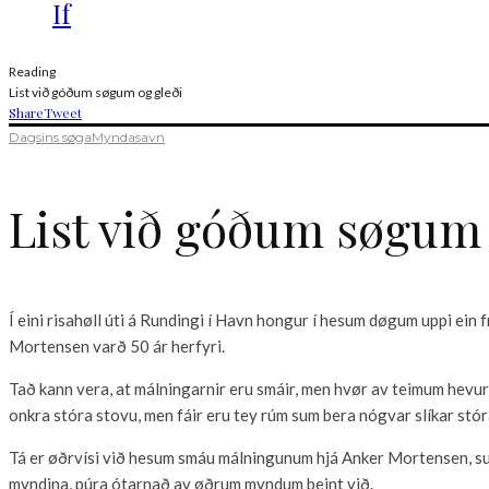
If
Reading
List við góðum søgum og gleði
Share
Tweet
Dagsins søga
Myndasavn
List við góðum søgum 
Í eini risahøll úti á Rundingi í Havn hongur í hesum døgum uppi ei
Mortensen varð 50 ár herfyri.
Tað kann vera, at málningarnir eru smáir, men hvør av teimum hevur 
onkra stóra stovu, men fáir eru tey rúm sum bera nógvar slíkar stór
Tá er øðrvísi við hesum smáu málningunum hjá Anker Mortensen, su
myndina, púra ótarnað av øðrum myndum beint við.