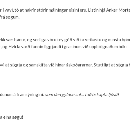
í vavi, tó at nakrir stórir málningar eisini eru. Listin hjá Anker Morten
 frá søgum.
ekk sær hønur, og serliga vóru tey góð við ta veikastu og minstu hønun
og Hvirla varð funnin liggjandi í grasinum við uppbólgnaðum búki – fu
 høvi at síggja og samskifta við hinar áskoðararnar. Stuttligt at sígg
ndunum á framsýningini:
som den gyldne sol… tað óskapta ljósið
.
a eina søgu!