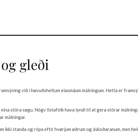
og gleði
n framsýning við í høvuðsheitum elasmáum málningum. Hetta er framsýn
eina stóra søgu. Nógv listafólk hava lyndi til at gera stórar málning
ar málningar.
m ikki standa og rópa eftir hvørjum øðrum og áskoðaranum, men held