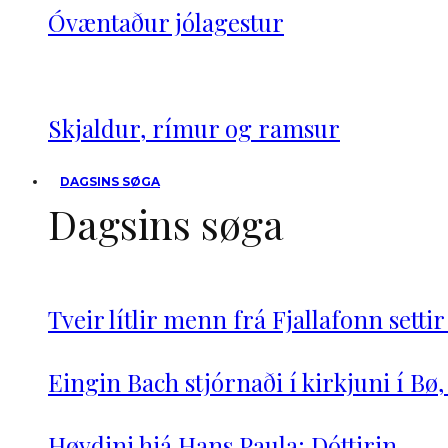
Óvæntaður jólagestur
Skjaldur, rímur og ramsur
DAGSINS SØGA
Dagsins søga
Tveir lítlir menn frá Fjallafonn settir
Eingin Bach stjórnaði í kirkjuni í Bø
Høvdini hjá Hans Paula: Dóttirin