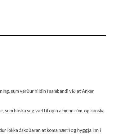
ing, sum verður hildin í sambandi við at Anker
ar, sum hóska seg væl til opin almenn rúm, og kanska
ur lokka áskoðaran at koma nærri og hyggja inn í