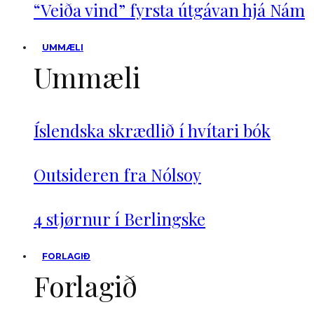
“Veiða vind” fyrsta útgávan hjá Nám
UMMÆLI
Ummæli
Íslendska skrædlið í hvítari bók
Outsideren fra Nólsoy
4 stjørnur í Berlingske
FORLAGIÐ
Forlagið