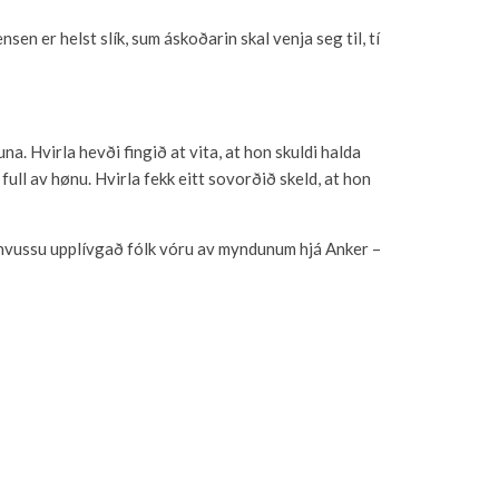
sen er helst slík, sum áskoðarin skal venja seg til, tí
a. Hvirla hevði fingið at vita, at hon skuldi halda
ll av hønu. Hvirla fekk eitt sovorðið skeld, at hon
ja hvussu upplívgað fólk vóru av myndunum hjá Anker –