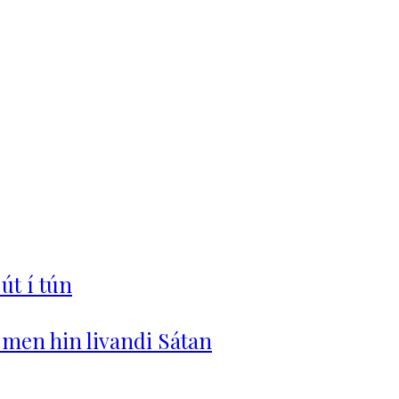
 út í tún
, men hin livandi Sátan