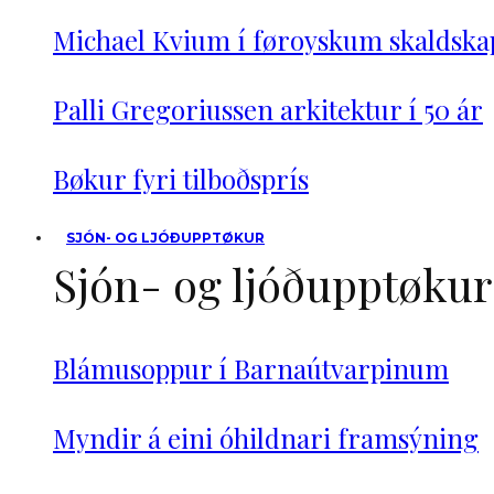
Michael Kvium í føroyskum skaldska
Palli Gregoriussen arkitektur í 50 ár
Bøkur fyri tilboðsprís
SJÓN- OG LJÓÐUPPTØKUR
Sjón- og ljóðupptøkur
Blámusoppur í Barnaútvarpinum
Myndir á eini óhildnari framsýning