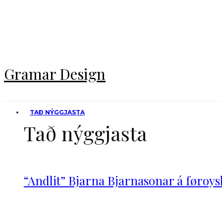
STARVSFÓLK
ERLA OLSEN
CV: Erla Olsen
JOHN DALSGARÐ
Gramar Design
TAÐ NÝGGJASTA
Tað nýggjasta
“Andlit” Bjarna Bjarnasonar á føroy