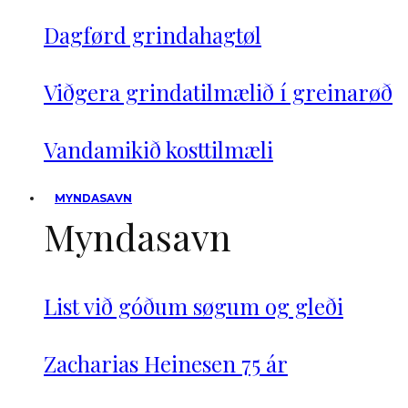
Dagførd grindahagtøl
Viðgera grindatilmælið í greinarøð
Vandamikið kosttilmæli
MYNDASAVN
Myndasavn
List við góðum søgum og gleði
Zacharias Heinesen 75 ár