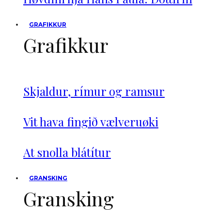
GRAFIKKUR
Grafikkur
Skjaldur, rímur og ramsur
Vit hava fingið vælveruøki
At snolla blátítur
GRANSKING
Gransking